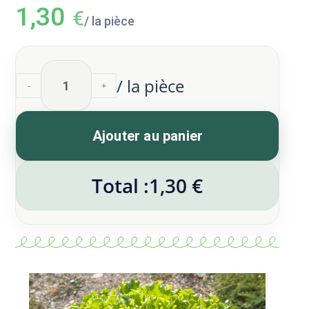
1,30
€
/ la pièce
/ la pièce
-
+
Ajouter au panier
Total :
1,30 €