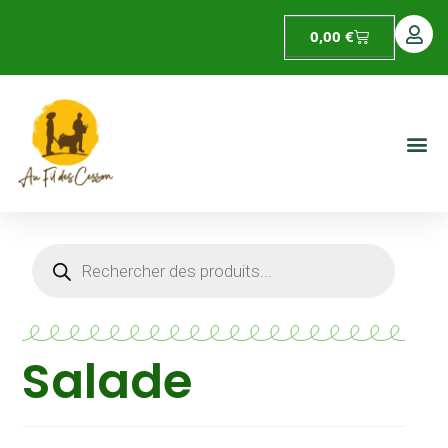
0,00
€
Salade