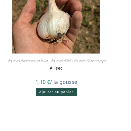
Légumes d'automne et hiver
,
Légumes d'été
,
Légumes de printemps
Ail sec
1,10
€
/ la gousse
Ajouter au panier