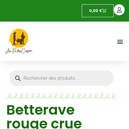
0,00
€
Betterave
rouge crue