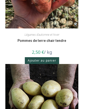
Légumes d'automne et hiver
Pommes de terre chair tendre
2,50
€
/ kg
Ajouter au panier