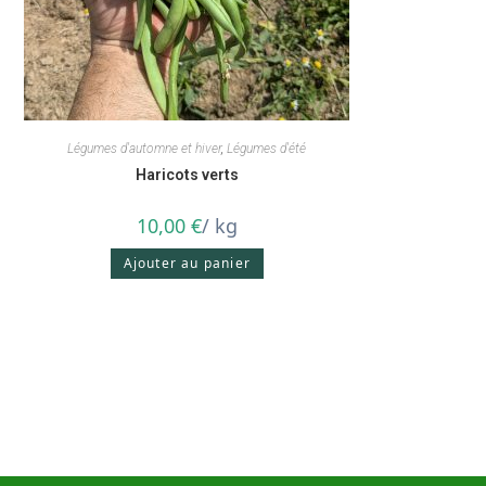
Légumes d'automne et hiver
,
Légumes d'été
Haricots verts
10,00
€
/ kg
Ajouter au panier