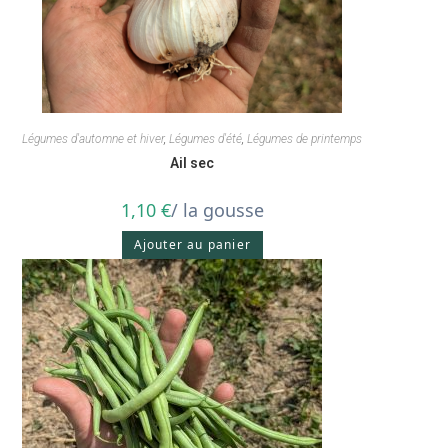
Légumes d'automne et hiver
,
Légumes d'été
,
Légumes de printemps
Ail sec
1,10
€
/ la gousse
Ajouter au panier