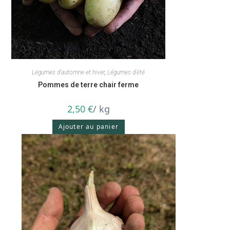
Légumes d'automne et hiver
,
Légumes d'été
Pommes de terre chair ferme
2,50
€
/ kg
Ajouter au panier