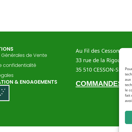
TIONS
Au Fil des Cesson
 Générales de Vente
33 rue de la Rigourdiè
e confidentialité
35 510 CESSON-SEVIG
Pour
tech
égales
aux 
ATION & ENGAGEMENTS
COMMANDES
tech
le c
fait
avoi