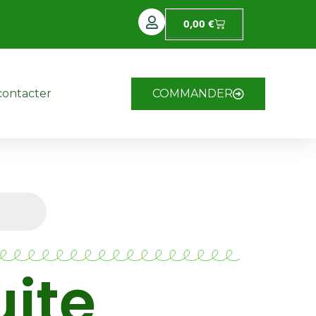
0,00
€
contacter
COMMANDER
uite