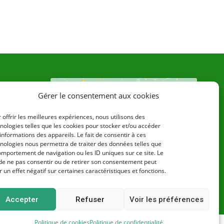
Gérer le consentement aux cookies
re
NE
 offrir les meilleures expériences, nous utilisons des
Cliquez pour accepter les cookies
nologies telles que les cookies pour stocker et/ou accéder
informations des appareils. Le fait de consentir à ces
marketing et activer ce contenu
nologies nous permettra de traiter des données telles que
omportement de navigation ou les ID uniques sur ce site. Le
 de ne pas consentir ou de retirer son consentement peut
r un effet négatif sur certaines caractéristiques et fonctions.
Accepter
Refuser
Voir les préférences
Politique de cookies
Politique de confidentialité