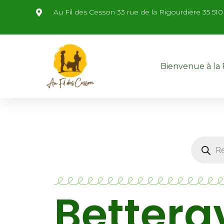
Au Fil des Cesson 33 rue de la Rigourdière 35
Bienvenue à la
Bettera