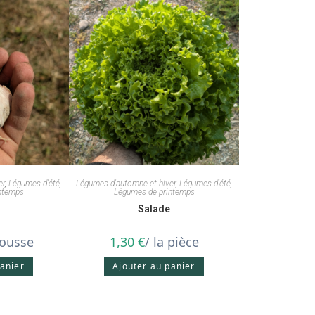
er
,
Légumes d'été
,
Légumes d'automne et hiver
,
Légumes d'été
,
ntemps
Légumes de printemps
Salade
gousse
1,30
€
/ la pièce
panier
Ajouter au panier