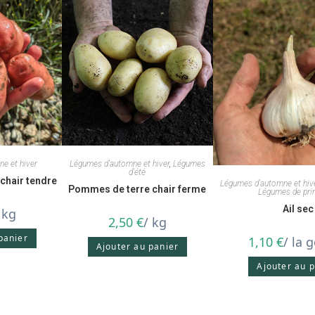
e et hiver
Légumes d'automne et hiver
,
Légumes
d'été
chair tendre
Légumes d'automne et hiv
Pommes de terre chair ferme
Légumes de pri
Ail sec
 kg
2,50
€
/ kg
panier
1,10
€
/ la 
Ajouter au panier
Ajouter au 