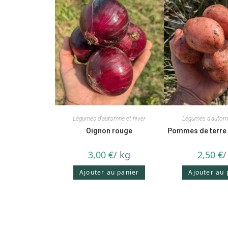
Légumes d'automne et hiver
Légumes d'automn
Oignon rouge
Pommes de terre 
3,00
€
/ kg
2,50
€
/
Ajouter au panier
Ajouter au 