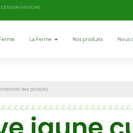
 510 CESSON-SEVIGNE
 Ferme
La Ferme
Nos produits
Nous 
ve jaune c